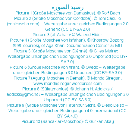
رصيد الصورة
Picture 1 (Große Moschee von Damaskus): © Rolf Bach
Picture 2 (Große Moschee von Cordoba): © Toni Castillo
(tonicastillo.com) – Weitergabe unter gleichen Bedingungen 2.0
Generic (CC BY-SA 2.0)
Picture 3 (al-Azhar): © Waleed Hider
Picture 4 (Große Moschee von Isfahan): © Khosrow Bozorgi,
1999, courtesy of Aga Khan Documentation Center at MIT
Picture 5 (Große Moschee von Djénné): © Gilles Mairet –
Weitergabe unter gleichen Bedingungen 3.0 Unported (CC BY-
SA 3.0)
Picture 6 (Große Moschee von Xi’an): © Ovedc – Weitergabe
unter gleichen Bedingungen 3.0 Unported (CC BY-SA 3.0)
Picture 7 (Agung-Moschee in Demak): © Monda Siregar .
www.mondasiregar.wordpress.com
Picture 8 (Süleymaniye): © Johann H. Addicks /
addicks@gmx.net – Weitergabe unter gleichen Bedingungen 3.0
Unported (CC BY-SA 3.0)
Picture 9 (Große Moschee von Fatehpur Sikri): © Dieso Delso –
Weitergabe unter gleichen Bedingungen 4.0 International (CC
BY-SA 4.0)
Picture 10 (Sancaklar-Moschee): © Gürkan Akay