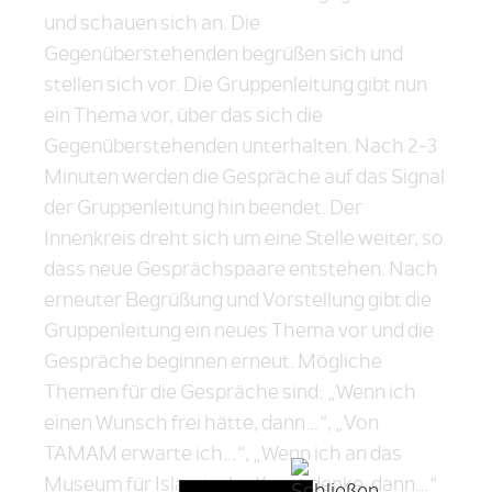
und schauen sich an. Die
Gegenüberstehenden begrüßen sich und
stellen sich vor. Die Gruppenleitung gibt nun
ein Thema vor, über das sich die
Gegenüberstehenden unterhalten. Nach 2-3
Minuten werden die Gespräche auf das Signal
der Gruppenleitung hin beendet. Der
Innenkreis dreht sich um eine Stelle weiter, so
dass neue Gesprächspaare entstehen. Nach
erneuter Begrüßung und Vorstellung gibt die
Gruppenleitung ein neues Thema vor und die
Gespräche beginnen erneut. Mögliche
Themen für die Gespräche sind: „Wenn ich
einen Wunsch frei hätte, dann…“, „Von
TAMAM erwarte ich…“, „Wenn ich an das
Museum für Islamische Kunst denke, dann…“