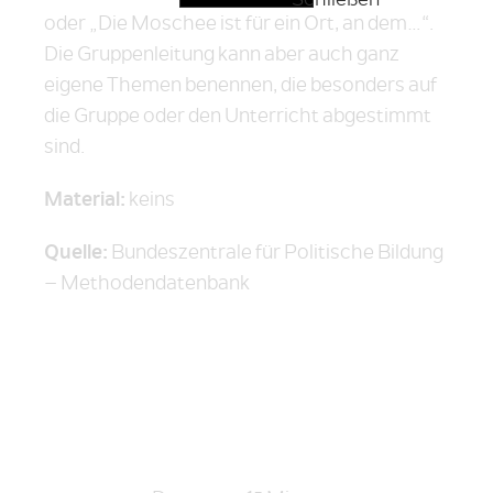
oder „Die Moschee ist für ein Ort, an dem…“.
Die Gruppenleitung kann aber auch ganz
eigene Themen benennen, die besonders auf
die Gruppe oder den Unterricht abgestimmt
sind.
Material:
keins
Quelle:
Bundeszentrale für Politische Bildung
– Methodendatenbank